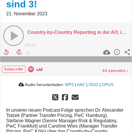
sind 3!
21. November 2023
Country-by-Country Reporting in der AO, im MinStG (Reg-E) und im HGB - Alle guten Dinge sind 3!
00:00
Subscribe
All episodes
›
Audio herunterladen:
MP3
|
AAC
|
OGG
|
OPUS
In unserer neuen Podcast-Folge sprechen Dr. Alexander
Totzek (Partner Transfer Pricing, PwC Hamburg),
Stefanie Wagner (Senior Manager Risk & Regulatory,
PwC Frankfurt) und Caroline Wies (Manager Transfer
Pricing, PwC Köln) über das Country-by-Country